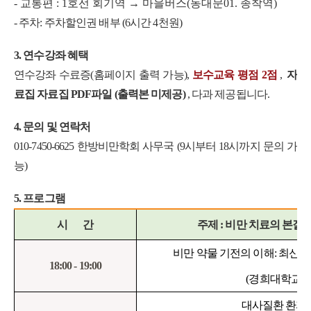
- 교통편 : 1호선 회기역 → 마을버스(동대문01. 종착역)
- 주차: 주차할인권 배부 (6시간 4천원)
3. 연수강좌 혜택
연수강좌 수료증(홈페이지 출력 가능),
보수교육 평점 2점
,
자
료집 자료집 PDF파일 (출력본 미제공)
, 다과 제공됩니다.
4. 문의 및 연락처
010-7450-6625 한방비만학회 사무국 (9시부터 18시까지 문의 가
능)
5. 프로그램
시 간
주제 : 비만 치료의 본질
비만 약물 기전의 이해: 최신
18:00 - 19:00
(경희대학교 
대사질환 환자군