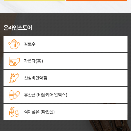
온라인스토어
감로수
가볍다(茶)
산삼비만약침
유산균 (바울케어 알엑스)
식이섬유 (파인실)